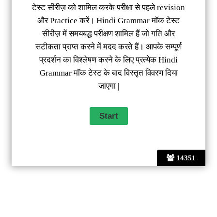
टेस्ट सीरीज़ को शामिल करके परीक्षा से पहले revision
और Practice करें। Hindi Grammar मॉक टेस्ट
सीरीज़ में समयबद्ध परीक्षण शामिल हैं जो गति और
सटीकता प्राप्त करने में मदद करते हैं। आपके सम्पूर्ण
प्रदर्शन का विश्लेषण करने के लिए प्रत्येक Hindi
Grammar मॉक टेस्ट के बाद विस्तृत विवरण दिया
जाएगा |
14351