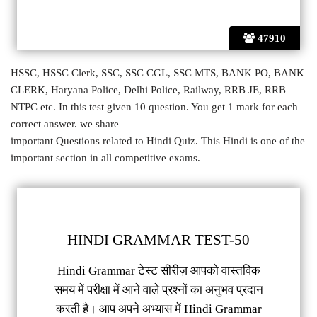
47910
HSSC, HSSC Clerk, SSC, SSC CGL, SSC MTS, BANK PO, BANK
CLERK, Haryana Police, Delhi Police, Railway, RRB JE, RRB
NTPC etc. In this test given 10 question. You get 1 mark for each
correct answer. we share
important Questions related to Hindi Quiz. This Hindi is one of the
important section in all competitive exams.
HINDI GRAMMAR TEST-50
Hindi Grammar टेस्ट सीरीज़ आपको वास्तविक
समय में परीक्षा में आने वाले प्रश्नों का अनुभव प्रदान
करती है। आप अपने अभ्यास में Hindi Grammar