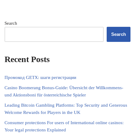
Search
Search
Recent Posts
Промокод GETX: шаги регистрации
Casino Boomerang Bonus-Guide: Übersicht der Willkommens‑
und Aktionsboni für österreichische Spieler
Leading Bitcoin Gambling Platforms: Top Security and Generous
Welcome Rewards for Players in the UK
Consumer protections For users of International online casinos:
Your legal protections Explained