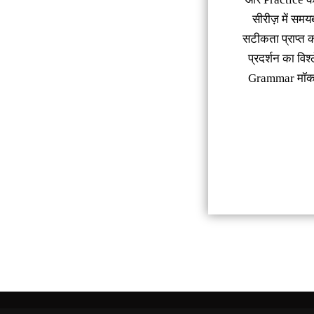
सीरीज़ में समय
सटीकता प्राप्त कर
प्रदर्शन का विश
Grammar मॉक टे