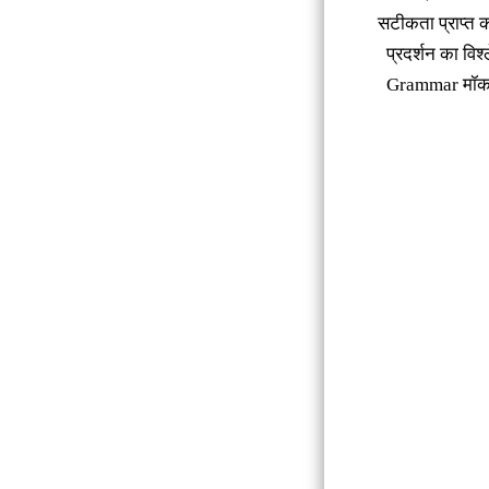
सटीकता प्राप्त कर
प्रदर्शन का विश
Grammar मॉक टे