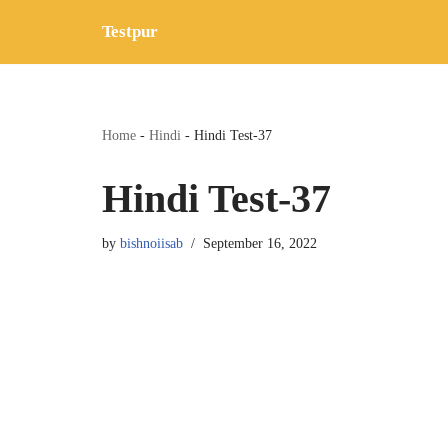
Testpur
Skip
to
content
Home
-
Hindi
-
Hindi Test-37
Hindi Test-37
by
bishnoiisab
September 16, 2022