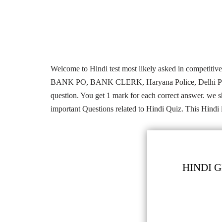
Welcome to Hindi test most likely asked in compet
BANK PO, BANK CLERK, Haryana Police, Delhi Polic
question. You get 1 mark for each correct answer. we s
important Questions related to Hindi Quiz. This Hindi i
HINDI 