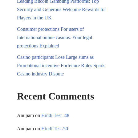
Leading Bitcoin Gambling Platforms: Top
Security and Generous Welcome Rewards for
Players in the UK
Consumer protections For users of
International online casinos: Your legal
protections Explained
Casino participants Lose Large sums as
Promotional incentive Forfeiture Rules Spark
Casino industry Dispute
Recent Comments
Anupam
on
Hindi Test -48
Anupam
on
Hindi Test-50