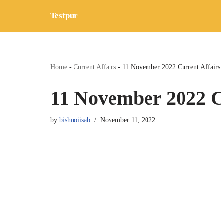
Testpur
Skip
to
content
Home
-
Current Affairs
-
11 November 2022 Current Affairs
11 November 2022 C
by
bishnoiisab
November 11, 2022