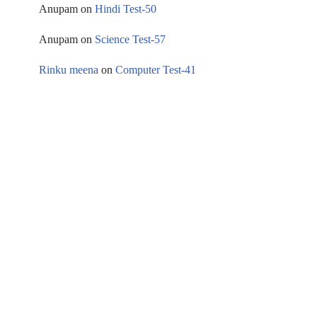
Anupam
on
Hindi Test-50
Anupam
on
Science Test-57
Rinku meena
on
Computer Test-41