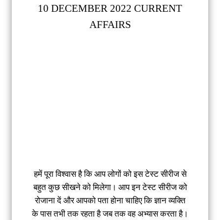
10 DECEMBER 2022 CURRENT
AFFAIRS
हमें पूरा विश्वास है कि आप लोगों को इस टेस्ट सीरीज से
बहुत कुछ सीखने को मिलेगा। आप इन टेस्ट सीरीज को
रोजाना दें और आपको पता होना चाहिए कि ज्ञान व्यक्ति
के पास तभी तक रहता है जब तक वह अभ्यास करता है।