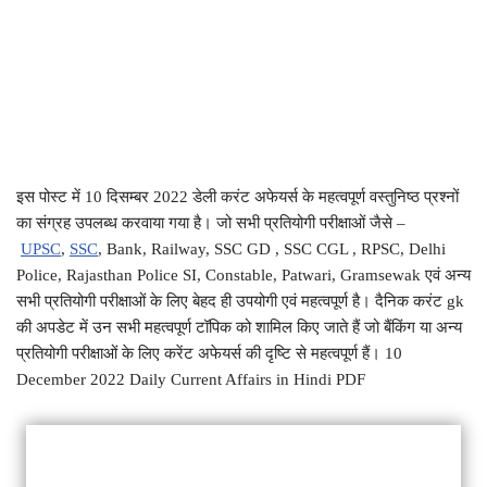
इस पोस्ट में 10 दिसम्बर 2022 डेली करंट अफेयर्स के महत्वपूर्ण वस्तुनिष्ठ प्रश्नों
का संग्रह उपलब्ध करवाया गया है। जो सभी प्रतियोगी परीक्षाओं जैसे –
UPSC
,
SSC
, Bank, Railway, SSC GD , SSC CGL , RPSC, Delhi
Police, Rajasthan Police SI, Constable, Patwari, Gramsewak एवं अन्य
सभी प्रतियोगी परीक्षाओं के लिए बेहद ही उपयोगी एवं महत्वपूर्ण है। दैनिक करंट gk
की अपडेट में उन सभी महत्वपूर्ण टॉपिक को शामिल किए जाते हैं जो बैंकिंग या अन्य
प्रतियोगी परीक्षाओं के लिए करेंट अफेयर्स की दृष्टि से महत्वपूर्ण हैं। 10
December 2022 Daily Current Affairs in Hindi PDF